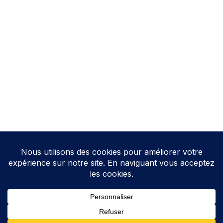
Neve
| Propulsé par
WordPress
Direction de la publication: Cathy HOAREAU
Elections Auterive
Le programme d’Auterive Autrement 2026-2032