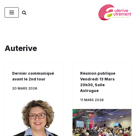
Aller
au
contenu
Auterive
Dernier communiqué
Réunion publique
avant le 2nd tour
Vendredi 13 Mars
20h30, Salle
20 MARS 2026
Astrugue
11 MARS 2026