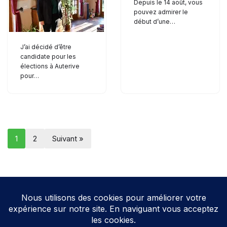
Depuis le 14 août, vous
pouvez admirer le
début d’une…
J’ai décidé d’être
candidate pour les
élections à Auterive
pour…
1
2
Suivant »
Neve
| Propulsé par
WordPress
Direction de la publication: Cathy HOAREAU