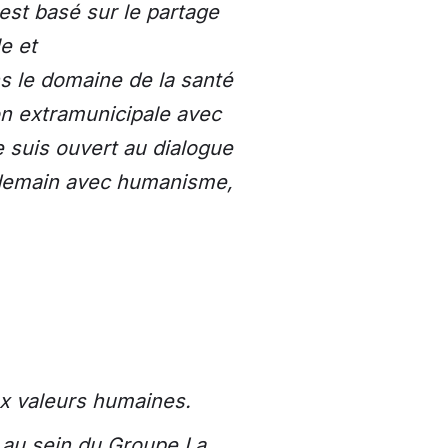
st basé sur le partage
e et
s le domaine de la santé
on extramunicipale avec
e suis ouvert au dialogue
e demain avec humanisme,
ux valeurs humaines.
 au sein du Groupe La