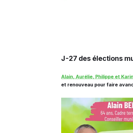
J-27 des élections m
Alain, Aurélie, Philippe et Kari
et renouveau pour faire avanc