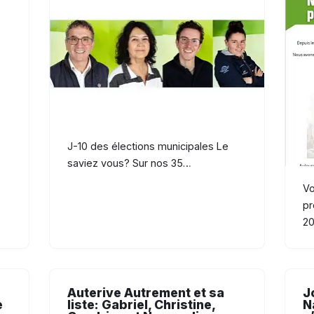
J-10 des élections municipales Le
saviez vous? Sur nos 35…
Vo
pr
2
Auterive Autrement et sa
J
e
liste: Gabriel, Christine,
N