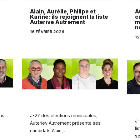
Alain, Aurélie, Philipe et
A
Karine: ils rejoignent la liste
c
Auterive Autrement
m
n
16 FÉVRIER 2026
12
us
J-27 des élections municipales,
J-
Auteriev Autrement présente ses
li
candidats Alain,…
s