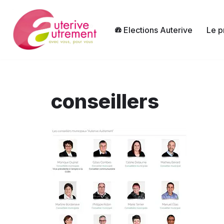
Aller
Elections Auterive
Le p
au
contenu
conseillers