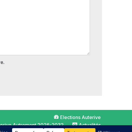
e.
Elections Auterive
terive Autrement 2026-2032
Actualités