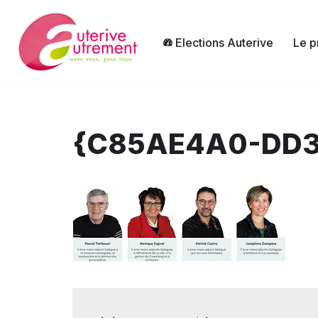
Aller
Elections Auterive
Le p
au
contenu
{C85AE4A0-DD3