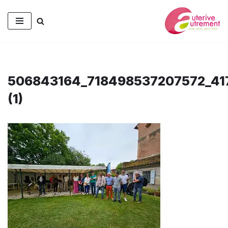
Aller
au
contenu
506843164_718498537207572_41
(1)