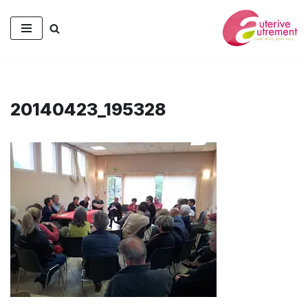
Aller
au
contenu
20140423_195328