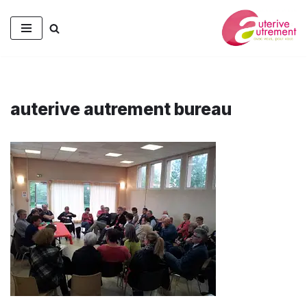
Aller
au
contenu
auterive autrement bureau