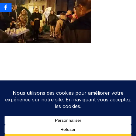
Neve
| Propulsé par
WordPress
Direction de la publication: Cathy HOAREAU
Elections Auterive
Le programme d’Auterive Autrement 2026-2032