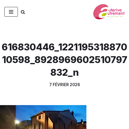
Aller
au
contenu
616830446_1221195318870
10598_8928969602510797
832_n
7 FÉVRIER 2026