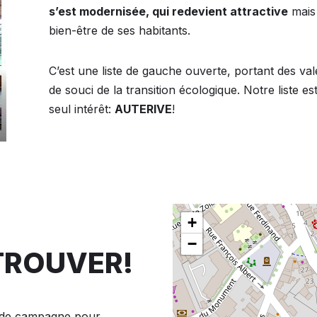
s’est modernisée, qui redevient attractive
mais 
bien-être de ses habitants.
C’est une liste de gauche ouverte, portant des val
de souci de la transition écologique. Notre liste e
Présents au nettoyage de printemps à 
seul intérêt:
AUTERIVE
!
Auterive
Cé
+
−
TROUVER!
 de campagne pour