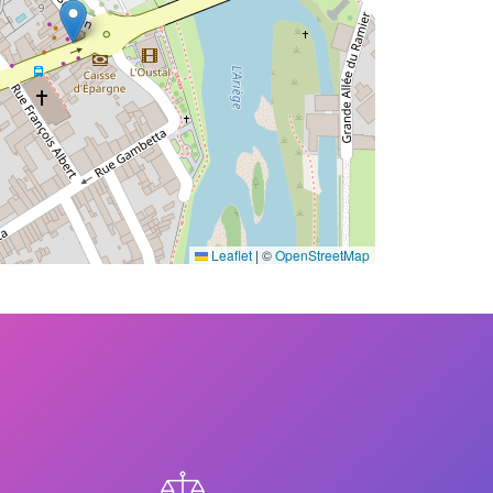
Leaflet
|
©
OpenStreetMap