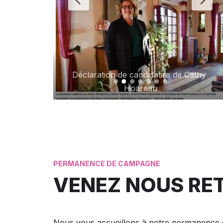
de Cathy 
Auterive: Remise des clés du lycée avec la 
Région Occitanie
PERMANENCE DE CAMPAGNE
VENEZ NOUS RE
Nous vous accueillons à notre permanence