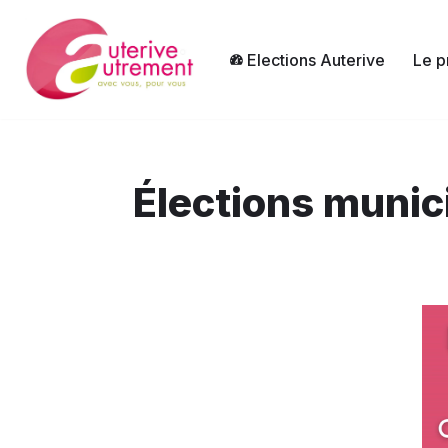
Aller
Elections Auterive
Le p
au
contenu
Élections munic