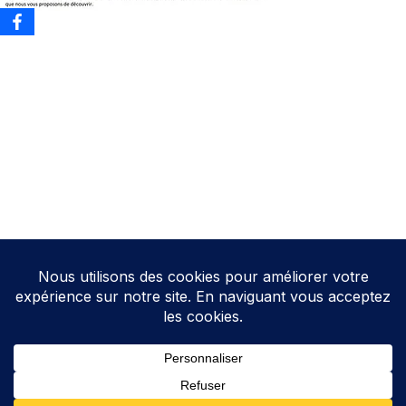
Neve
| Propulsé par
WordPress
Direction de la publication: Cathy HOAREAU
Elections Auterive
Le programme d’Auterive Autrement 2026-2032