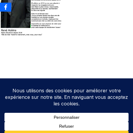
Neve
| Propulsé par
WordPress
Direction de la publication: Cathy HOAREAU
Elections Auterive
Le programme d’Auterive Autrement 2026-2032