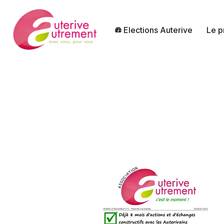
Aller
Elections Auterive
Le p
au
contenu