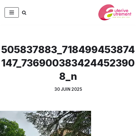
Aller
au
contenu
505837883_718499453874
147_736900383424452390
8_n
30 JUIN 2025