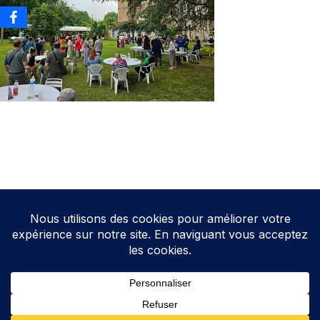
Neve
| Propulsé par
WordPress
Direction de la publication: Cathy HOAREAU
Elections Auterive
Le programme d’Auterive Autrement 2026-2032