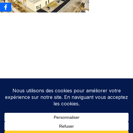
Neve
| Propulsé par
WordPress
Direction de la publication: Cathy HOAREAU
Elections Auterive
Le programme d’Auterive Autrement 2026-2032