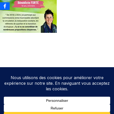
Neve
| Propulsé par
WordPress
Direction de la publication: Cathy HOAREAU
Elections Auterive
Le programme d’Auterive Autrement 2026-2032