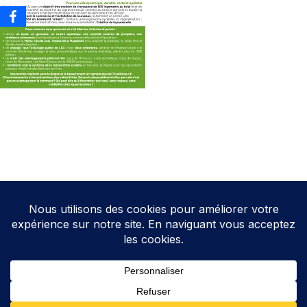
Neve
| Propulsé par
WordPress
Direction de la publication: Cathy HOAREAU
Elections Auterive
Le programme d’Auterive Autrement 2026-2032