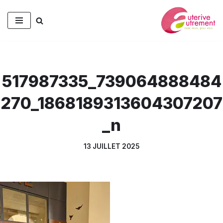
Aller
au
contenu
517987335_739064888484
270_1868189313604307207
_n
13 JUILLET 2025