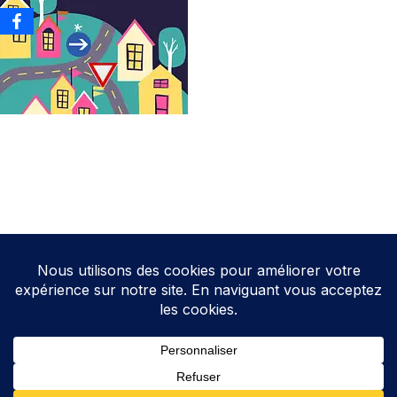
Neve
| Propulsé par
WordPress
Direction de la publication: Cathy HOAREAU
Elections Auterive
Le programme d’Auterive Autrement 2026-2032