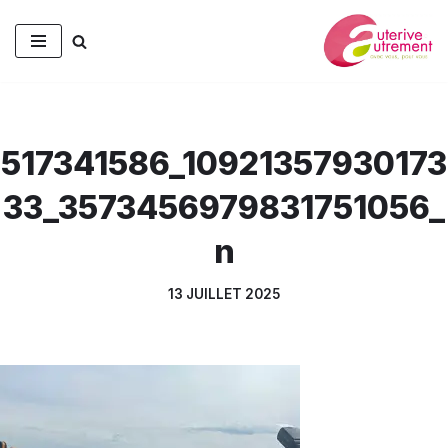
Aller
au
contenu
517341586_10921357930173
33_3573456979831751056_
n
13 JUILLET 2025