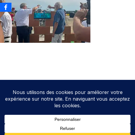
Neve
| Propulsé par
WordPress
Direction de la publication: Cathy HOAREAU
Elections Auterive
Le programme d’Auterive Autrement 2026-2032