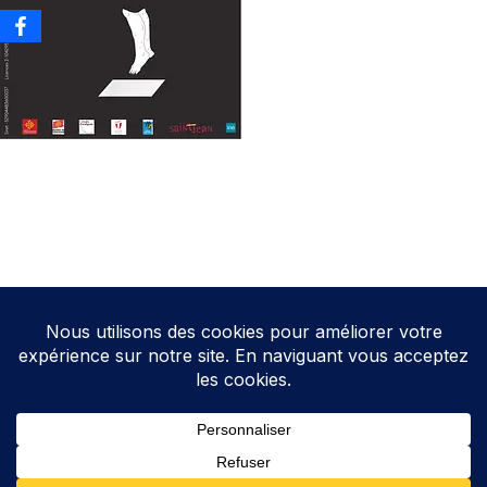
Neve
| Propulsé par
WordPress
Direction de la publication: Cathy HOAREAU
Elections Auterive
Le programme d’Auterive Autrement 2026-2032