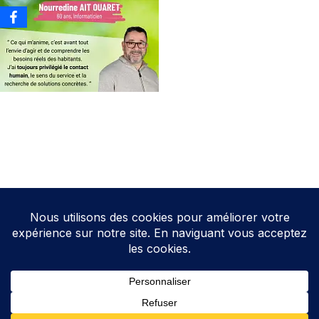
Neve
| Propulsé par
WordPress
Direction de la publication: Cathy HOAREAU
Elections Auterive
Le programme d’Auterive Autrement 2026-2032