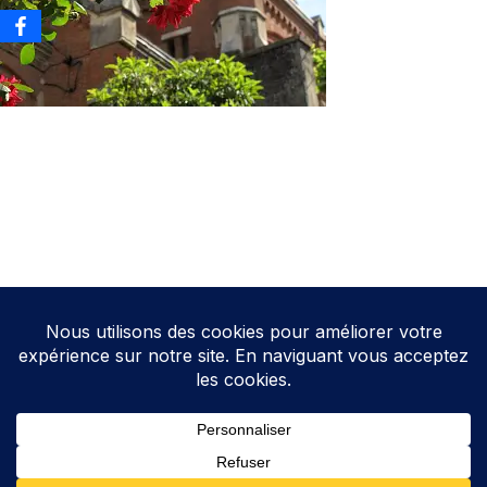
Neve
| Propulsé par
WordPress
Direction de la publication: Cathy HOAREAU
Elections Auterive
Le programme d’Auterive Autrement 2026-2032