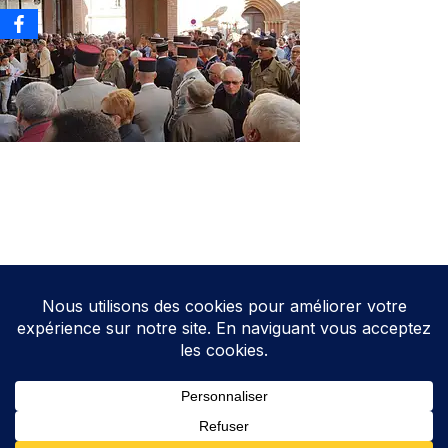
Neve
| Propulsé par
WordPress
Direction de la publication: Cathy HOAREAU
Elections Auterive
Le programme d’Auterive Autrement 2026-2032