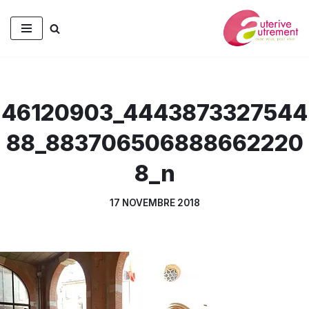
Aller
au
contenu
46120903_4443873327544
88_883706506888662220
8_n
17 NOVEMBRE 2018