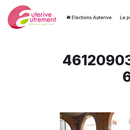
Aller
Elections Auterive
Le p
au
contenu
4612090