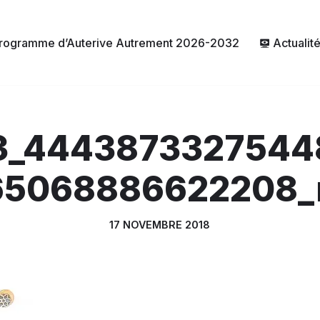
rogramme d’Auterive Autrement 2026-2032
Actualit
3_4443873327544
65068886622208_
17 NOVEMBRE 2018