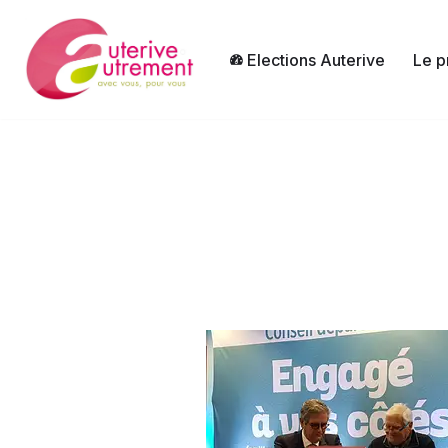
Aller
Elections Auterive
Le p
au
contenu